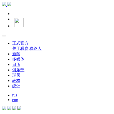
正式官方
关于联赛
聯絡人
新闻
多媒体
日历
俱乐部
球员
表格
统计
rus
eng