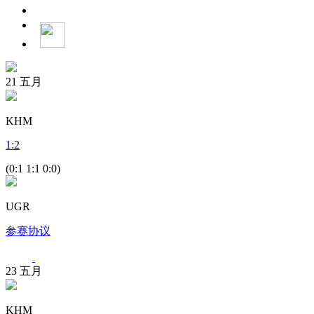
21
五月
KHM
1
:
2
(0:1 1:1 0:0)
UGR
参赛协议
23
五月
KHM