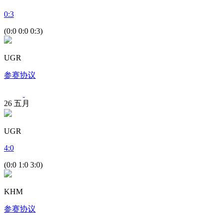
0
:
3
(0:0 0:0 0:3)
UGR
参赛协议
26
五月
UGR
4
:
0
(0:0 1:0 3:0)
KHM
参赛协议