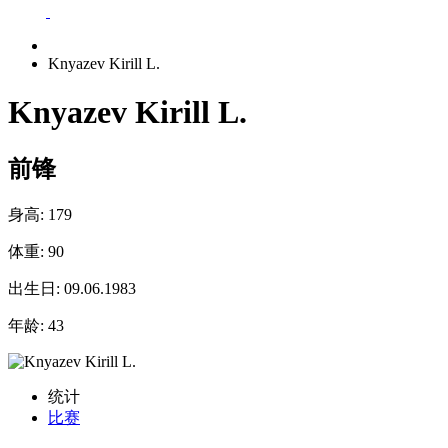
Knyazev Kirill L.
Knyazev Kirill L.
前锋
身高:
179
体重:
90
出生日:
09.06.1983
年龄:
43
统计
比赛