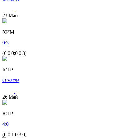
23
Май
ХИМ
0
:
3
(0:0 0:0 0:3)
ЮГР
О матче
26
Май
ЮГР
4
:
0
(0:0 1:0 3:0)