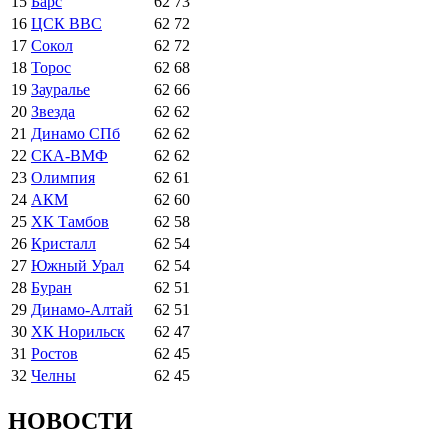
15
Барс
62
73
16
ЦСК ВВС
62
72
17
Сокол
62
72
18
Торос
62
68
19
Зауралье
62
66
20
Звезда
62
62
21
Динамо СПб
62
62
22
СКА-ВМФ
62
62
23
Олимпия
62
61
24
АКМ
62
60
25
ХК Тамбов
62
58
26
Кристалл
62
54
27
Южный Урал
62
54
28
Буран
62
51
29
Динамо-Алтай
62
51
30
ХК Норильск
62
47
31
Ростов
62
45
32
Челны
62
45
НОВОСТИ