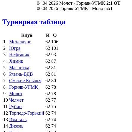
04.04.2026 Молот - Горняк-УГМК
2:1 ОТ
06.04.2026 Горняк-УГМК - Молот
2:1
Турнирная таблица
Клуб
И
О
1
Металлург
62
106
2
Югра
62
101
3
Нефтяник
62
93
4
Химик
62
87
5
Магнитка
62
81
6
Рязань-ВДВ
62
81
7
Омские Крылья
62
80
8
Горняк-УГМК
62
78
9
Молот
62
78
10
Челмет
62
77
11
Рубин
62
75
12
Торпедо-Горький
62
74
13
Ижсталь
62
74
14
Дизель
62
74