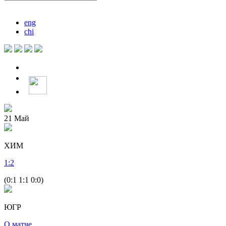
eng
chi
21
Май
ХИМ
1
:
2
(0:1 1:1 0:0)
ЮГР
О матче