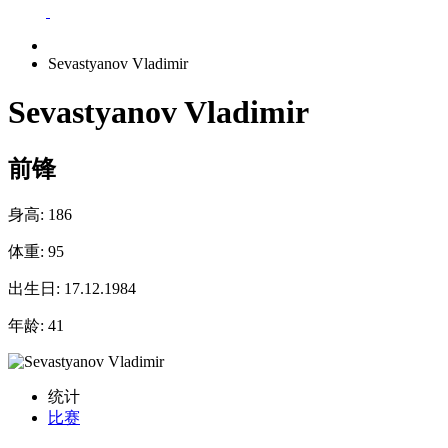
Sevastyanov Vladimir
Sevastyanov Vladimir
前锋
身高:
186
体重:
95
出生日:
17.12.1984
年龄:
41
统计
比赛