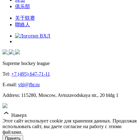
俱乐部
关于联赛
聯絡人
Supreme hockey league
Tel:
+7 (495) 647-71-11
E-mail:
vhl@fhr.ru
Address: 115280, Moscow, Avtozavodskaya str., 20 bldg 1
Наверх
Этот сайт использует cookie для хранения данных. Продолжая
использовать сайт, вы даете согласие на работу с этими
файлами.
Принять