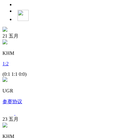
21
五月
KHM
1
:
2
(0:1 1:1 0:0)
UGR
参赛协议
23
五月
KHM