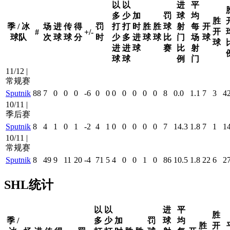
以
以
进
平
多
少
加
罚
球
均
胜
季 / 冰
场
进
传
得
罚
打
打
时
胜
胜
球
射
每
开
开
#
+/-
球队
次
球
球
分
时
少
多
进
球
球
比
门
场
球
球
进
进
球
赛
比
射
球
球
例
门
11/12 |
常规赛
Sputnik
88
7
0
0
0
-6
0
0
0
0
0
0
0
8
0.0
1.1
7
3
42
10/11 |
季后赛
Sputnik
8
4
1
0
1
-2
4
1
0
0
0
0
0
7
14.3
1.8
7
1
14
10/11 |
常规赛
Sputnik
8
49
9
11
20
-4
71
5
4
0
0
1
0
86
10.5
1.8
22
6
27
SHL统计
以
以
进
平
胜
季 /
多
少
加
罚
球
均
胜
开