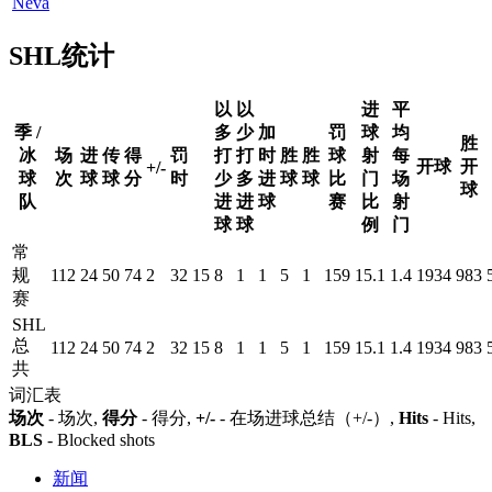
Neva
SHL统计
以
以
进
平
季 /
多
少
加
罚
球
均
胜
冰
场
进
传
得
罚
打
打
时
胜
胜
球
射
每
开球
开
+/-
球
次
球
球
分
时
少
多
进
球
球
比
门
场
球
队
进
进
球
赛
比
射
球
球
例
门
常
规
112
24
50
74
2
32
15
8
1
1
5
1
159
15.1
1.4
1934
983
赛
SHL
总
112
24
50
74
2
32
15
8
1
1
5
1
159
15.1
1.4
1934
983
共
词汇表
场次
- 场次,
得分
- 得分,
+/-
- 在场进球总结（+/-）,
Hits
- Hits,
BLS
- Blocked shots
新闻