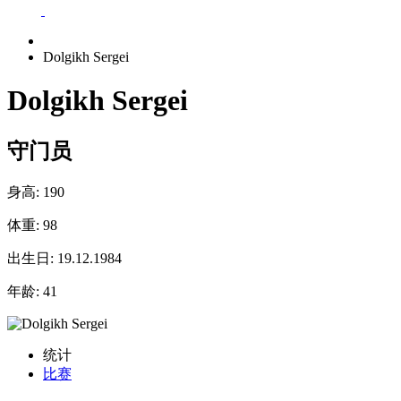
Dolgikh Sergei
Dolgikh Sergei
守门员
身高:
190
体重:
98
出生日:
19.12.1984
年龄:
41
统计
比赛