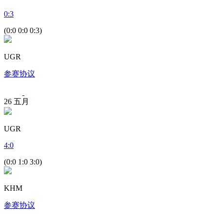
0
:
3
(0:0 0:0 0:3)
UGR
参赛协议
26
五月
UGR
4
:
0
(0:0 1:0 3:0)
KHM
参赛协议