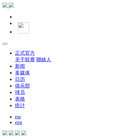
正式官方
关于联赛
聯絡人
新闻
多媒体
日历
俱乐部
球员
表格
统计
rus
eng