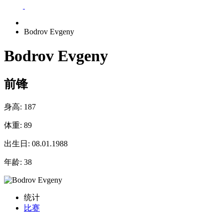
Bodrov Evgeny
Bodrov Evgeny
前锋
身高:
187
体重:
89
出生日:
08.01.1988
年龄:
38
统计
比赛