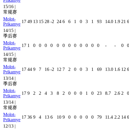
Prikamye
15/16 |
常规赛
Molot-
17
49
13
15
28
-2
24
6
6
1
0
3
1
93
14.0
1.9
21
Prikamye
14/15 |
季后赛
Molot-
17
1
0
0
0
0
0
0
0
0
0
0
0
0
-
-
0
Prikamye
14/15 |
常规赛
Molot-
17
44
9
7
16
-2
12
7
2
0
0
3
1
69
13.0
1.6
12
Prikamye
13/14 |
季后赛
Molot-
17
9
2
2
4
3
8
2
0
0
0
1
0
23
8.7
2.6
2
Prikamye
13/14 |
常规赛
Molot-
17
36
9
4
13
6
10
9
0
0
0
0
0
79
11.4
2.2
14
Prikamye
12/13 |