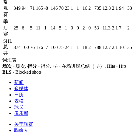
常
规
349
94
71
165
-8
146
70
23
1
1
16
2
735
12.8
2.1
94
33
赛
季
后
25
6
5
11
1
14
5
1
0
0
2
0
53
11.3
2.1
7
2
赛
SHL
总
374
100
76
176
-7
160
75
24
1
1
18
2
788
12.7
2.1
101
35
共
词汇表
场次
- 场次,
得分
- 得分,
+/-
- 在场进球总结（+/-）,
Hits
- Hits,
BLS
- Blocked shots
新闻
多媒体
日历
表格
球员
俱乐部
关于联赛
聯絡人