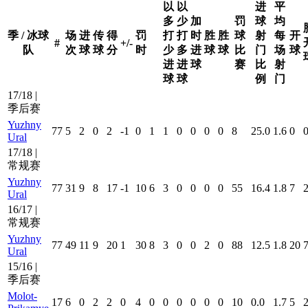
以
以
进
平
多
少
加
罚
球
均
季 / 冰球
场
进
传
得
罚
打
打
时
胜
胜
球
射
每
开
#
+/-
队
次
球
球
分
时
少
多
进
球
球
比
门
场
球
进
进
球
赛
比
射
球
球
例
门
17/18 |
季后赛
Yuzhny
77
5
2
0
2
-1
0
1
1
0
0
0
0
8
25.0
1.6
0
Ural
17/18 |
常规赛
Yuzhny
77
31
9
8
17
-1
10
6
3
0
0
0
0
55
16.4
1.8
7
Ural
16/17 |
常规赛
Yuzhny
77
49
11
9
20
1
30
8
3
0
0
2
0
88
12.5
1.8
20
Ural
15/16 |
季后赛
Molot-
17
6
0
2
2
0
4
0
0
0
0
0
0
10
0.0
1.7
5