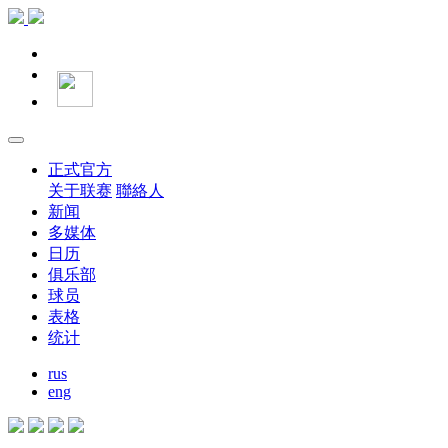
正式官方
关于联赛
聯絡人
新闻
多媒体
日历
俱乐部
球员
表格
统计
rus
eng