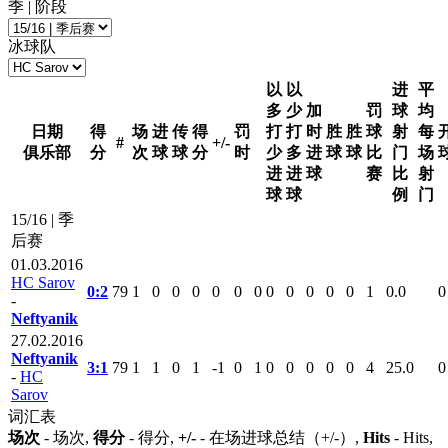
季 | 阶段
冰球队
以
以
进
平
多
少
加
罚
球
均
日期
得
场
进
传
得
罚
打
打
时
胜
胜
球
射
每
#
+/-
俱乐部
分
次
球
球
分
时
少
多
进
球
球
比
门
场
进
进
球
赛
比
射
球
球
例
门
15/16 | 季
后赛
01.03.2016
HC Sarov
0:2
79
1
0
0
0
0
0
0
0
0
0
0
0
1
0.0
0
-
Neftyanik
27.02.2016
Neftyanik
3:1
79
1
1
0
1
-1
0
1
0
0
0
0
0
4
25.0
0
-
HC
Sarov
词汇表
场次
- 场次,
得分
- 得分,
+/-
- 在场进球总结（+/-）,
Hits
- Hits,