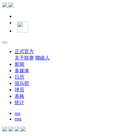
正式官方
关于联赛
聯絡人
新闻
多媒体
日历
俱乐部
球员
表格
统计
rus
eng