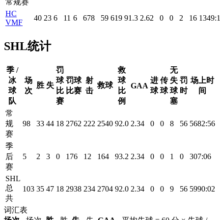
常规赛
HC
40
23
6
11
6
678
59
619
91.3
2.62
0
0
2
16
1349:
VMF
SHL统计
季 /
罚
救
无
冰
场
球
罚球
射
球
进
传
失
罚
场上时
胜
失
救球
GAA
球
次
比
比赛
击
比
球
球
球
时
间
队
赛
例
塞
常
规
98
33
44
18
2762
222
2540
92.0
2.34
0
0
8
56
5682:56
赛
季
后
5
2
3
0
176
12
164
93.2
2.34
0
0
1
0
307:06
赛
SHL
总
103
35
47
18
2938
234
2704
92.0
2.34
0
0
9
56
5990:02
共
词汇表