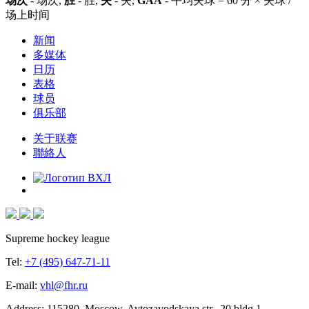
场次
- 场次,
胜
- 胜,
失
- 失,
GAA
- 平均失球 = 60 分 × 失球 /
场上时间
新闻
多媒体
日历
表格
球员
俱乐部
关于联赛
聯絡人
Supreme hockey league
Tel:
+7 (495) 647-71-11
E-mail:
vhl@fhr.ru
Address: 115280, Moscow, Avtozavodskaya str., 20 bldg 1