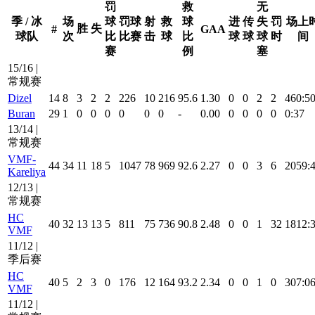
罚
救
无
季 / 冰
场
球
罚球
射
救
球
进
传
失
罚
场上
胜
失
#
GAA
球队
次
比
比赛
击
球
比
球
球
球
时
间
赛
例
塞
15/16 |
常规赛
Dizel
14
8
3
2
2
226
10
216
95.6
1.30
0
0
2
2
460:5
Buran
29
1
0
0
0
0
0
0
-
0.00
0
0
0
0
0:37
13/14 |
常规赛
VMF-
44
34
11
18
5
1047
78
969
92.6
2.27
0
0
3
6
2059:
Kareliya
12/13 |
常规赛
HC
40
32
13
13
5
811
75
736
90.8
2.48
0
0
1
32
1812:
VMF
11/12 |
季后赛
HC
40
5
2
3
0
176
12
164
93.2
2.34
0
0
1
0
307:0
VMF
11/12 |