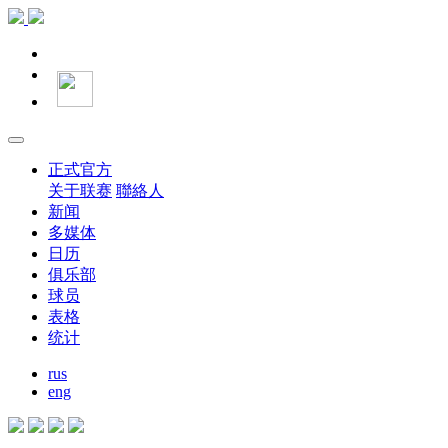
正式官方
关于联赛
聯絡人
新闻
多媒体
日历
俱乐部
球员
表格
统计
rus
eng