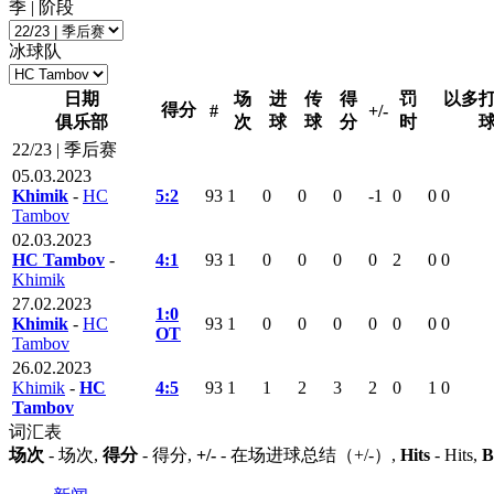
季 | 阶段
冰球队
日期
场
进
传
得
罚
以多
得分
#
+/-
俱乐部
次
球
球
分
时
22/23 | 季后赛
05.03.2023
Khimik
-
HC
5:2
93
1
0
0
0
-1
0
0
0
Tambov
02.03.2023
HC Tambov
-
4:1
93
1
0
0
0
0
2
0
0
Khimik
27.02.2023
1:0
Khimik
-
HC
93
1
0
0
0
0
0
0
0
ОТ
Tambov
26.02.2023
Khimik
-
HC
4:5
93
1
1
2
3
2
0
1
0
Tambov
词汇表
场次
- 场次,
得分
- 得分,
+/-
- 在场进球总结（+/-）,
Hits
- Hits,
B