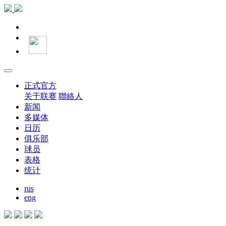
正式官方
关于联赛
聯絡人
新闻
多媒体
日历
俱乐部
球员
表格
统计
rus
eng