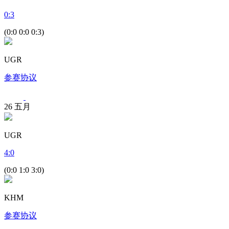
0
:
3
(0:0 0:0 0:3)
UGR
参赛协议
26
五月
UGR
4
:
0
(0:0 1:0 3:0)
KHM
参赛协议