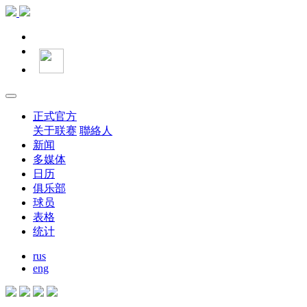
正式官方
关于联赛
聯絡人
新闻
多媒体
日历
俱乐部
球员
表格
统计
rus
eng