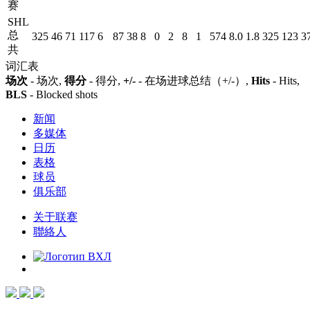
赛
SHL
总
325
46
71
117
6
87
38
8
0
2
8
1
574
8.0
1.8
325
123
3
共
词汇表
场次
- 场次,
得分
- 得分,
+/-
- 在场进球总结（+/-）,
Hits
- Hits,
BLS
- Blocked shots
新闻
多媒体
日历
表格
球员
俱乐部
关于联赛
聯絡人