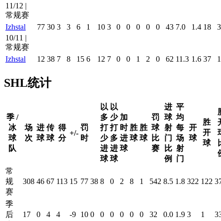
11/12 |
常规赛
Izhstal
77
30
3
3
6
1
10
3
0
0
0
0
0
43
7.0
1.4
18
3
10/11 |
常规赛
Izhstal
12
38
7
8
15
6
12
7
0
0
1
2
0
62
11.3
1.6
37
1
SHL统计
以
以
进
平
季 /
多
少
加
罚
球
均
胜
冰
场
进
传
得
罚
打
打
时
胜
胜
球
射
每
开
开
+/-
球
次
球
球
分
时
少
多
进
球
球
比
门
场
球
球
队
进
进
球
赛
比
射
球
球
例
门
常
规
308
46
67
113
15
77
38
8
0
2
8
1
542
8.5
1.8
322
122
3
赛
季
后
17
0
4
4
-9
10
0
0
0
0
0
0
32
0.0
1.9
3
1
3