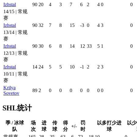
Izhstal
90
20
4
3
7
6
2
4
0
0
14/15 | 常规
赛
Izhstal
90
32
7
8
15
-3
0
4
3
0
13/14 | 常规
赛
Izhstal
90
30
6
8
14
12
33
5
1
0
12/13 | 常规
赛
Izhstal
14
24
5
5
10
-1
2
2
3
0
10/11 | 常规
赛
Krilya
89
2
0
0
0
0
0
0
0
0
Sovetov
SHL统计
季 / 冰球
场
进
传
得
罚
以多打少进
以少
+/-
队
次
球
球
分
时
球
常规赛
165
28
35
63
6
72
18
10
0