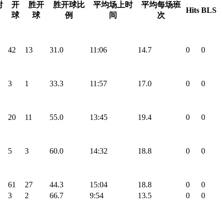
射
开
胜开
胜开球比
平均场上时
平均每场班
Hits
BLS
球
球
例
间
次
42
13
31.0
11:06
14.7
0
0
3
1
33.3
11:57
17.0
0
0
20
11
55.0
13:45
19.4
0
0
5
3
60.0
14:32
18.8
0
0
61
27
44.3
15:04
18.8
0
0
3
2
66.7
9:54
13.5
0
0