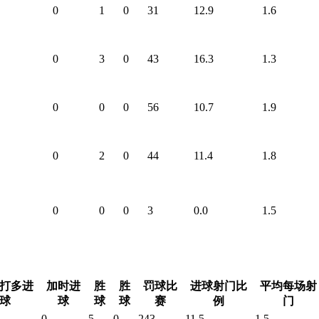
0
1
0
31
12.9
1.6
0
3
0
43
16.3
1.3
0
0
0
56
10.7
1.9
0
2
0
44
11.4
1.8
0
0
0
3
0.0
1.5
打多进
加时进
胜
胜
罚球比
进球射门比
平均每场射
球
球
球
球
赛
例
门
0
5
0
243
11.5
1.5