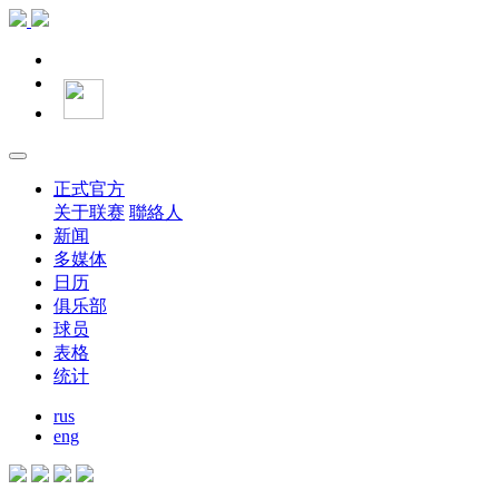
正式官方
关于联赛
聯絡人
新闻
多媒体
日历
俱乐部
球员
表格
统计
rus
eng