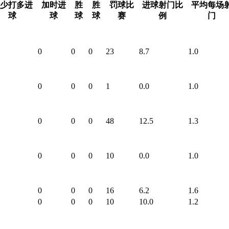
少打多进
加时进
胜
胜
罚球比
进球射门比
平均每场
球
球
球
球
赛
例
门
0
0
0
23
8.7
1.0
0
0
0
1
0.0
1.0
0
0
0
48
12.5
1.3
0
0
0
10
0.0
1.0
0
0
0
16
6.2
1.6
0
0
0
10
10.0
1.2