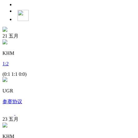
21
五月
KHM
1
:
2
(0:1 1:1 0:0)
UGR
参赛协议
23
五月
KHM