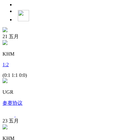
21
五月
KHM
1
:
2
(0:1 1:1 0:0)
UGR
参赛协议
23
五月
KHM