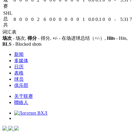
赛
SHL
总
8
0
0
0
2
6
0
0
0
0
0
0
1
0.0
0.1
0
0
-
5:31
7
共
词汇表
场次
- 场次,
得分
- 得分,
+/-
- 在场进球总结（+/-）,
Hits
- Hits,
BLS
- Blocked shots
新闻
多媒体
日历
表格
球员
俱乐部
关于联赛
聯絡人