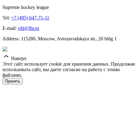
Supreme hockey league
Tel:
+7 (495) 647-71-11
E-mail:
vhl@fhr.ru
Address: 115280, Moscow, Avtozavodskaya str., 20 bldg 1
Наверх
Этот сайт использует cookie для хранения данных. Продолжая
использовать сайт, вы даете согласие на работу с этими
файлами.
Принять