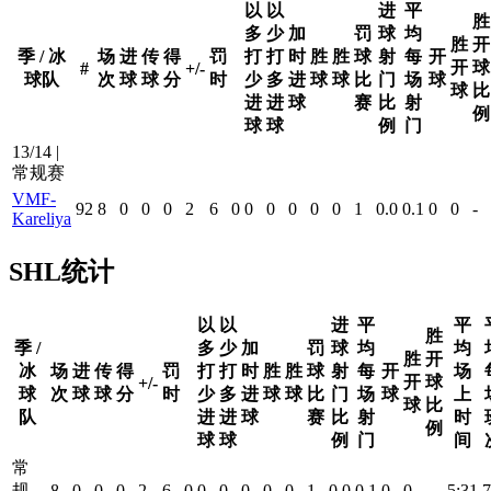
以
以
进
平
胜
多
少
加
罚
球
均
胜
开
季 / 冰
场
进
传
得
罚
打
打
时
胜
胜
球
射
每
开
开
球
#
+/-
球队
次
球
球
分
时
少
多
进
球
球
比
门
场
球
球
比
进
进
球
赛
比
射
例
球
球
例
门
13/14 |
常规赛
VMF-
92
8
0
0
0
2
6
0
0
0
0
0
0
1
0.0
0.1
0
0
-
Kareliya
SHL统计
以
以
进
平
平
胜
季 /
多
少
加
罚
球
均
均
胜
开
冰
场
进
传
得
罚
打
打
时
胜
胜
球
射
每
开
场
开
球
+/-
球
次
球
球
分
时
少
多
进
球
球
比
门
场
球
上
球
比
队
进
进
球
赛
比
射
时
例
球
球
例
门
间
常
规
8
0
0
0
2
6
0
0
0
0
0
0
1
0.0
0.1
0
0
-
5:31
7