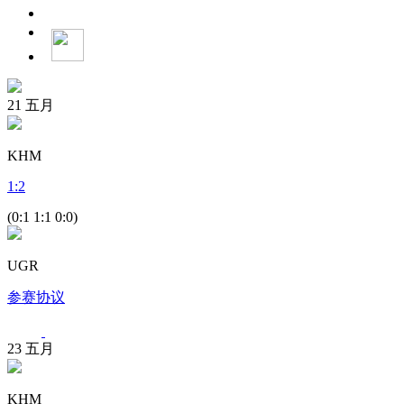
21
五月
KHM
1
:
2
(0:1 1:1 0:0)
UGR
参赛协议
23
五月
KHM