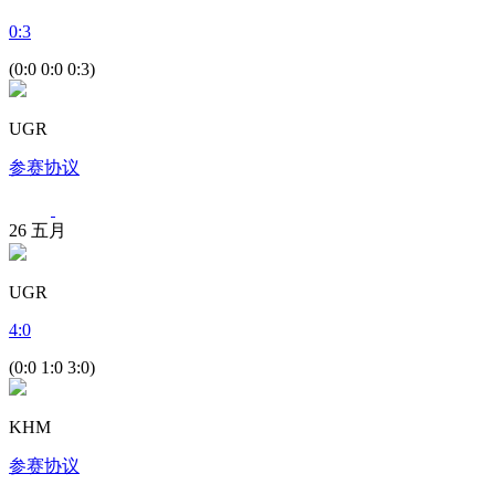
0
:
3
(0:0 0:0 0:3)
UGR
参赛协议
26
五月
UGR
4
:
0
(0:0 1:0 3:0)
KHM
参赛协议