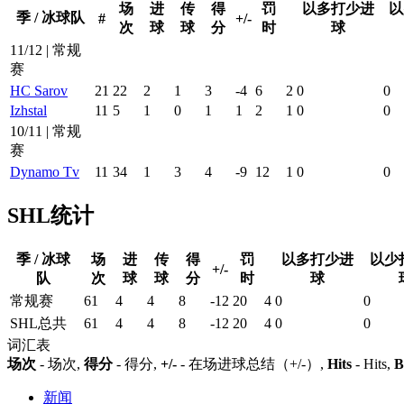
场
进
传
得
罚
以多打少进
以
季 / 冰球队
#
+/-
次
球
球
分
时
球
11/12 | 常规
赛
HC Sarov
21
22
2
1
3
-4
6
2
0
0
Izhstal
11
5
1
0
1
1
2
1
0
0
10/11 | 常规
赛
Dynamo Tv
11
34
1
3
4
-9
12
1
0
0
SHL统计
季 / 冰球
场
进
传
得
罚
以多打少进
以少
+/-
队
次
球
球
分
时
球
常规赛
61
4
4
8
-12
20
4
0
0
SHL总共
61
4
4
8
-12
20
4
0
0
词汇表
场次
- 场次,
得分
- 得分,
+/-
- 在场进球总结（+/-）,
Hits
- Hits,
B
新闻