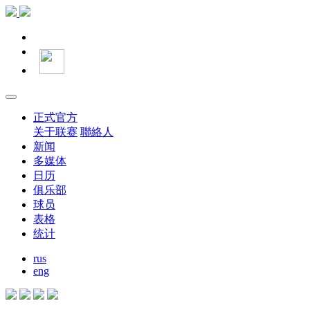
正式官方
关于联赛
聯絡人
新闻
多媒体
日历
俱乐部
球员
表格
统计
rus
eng