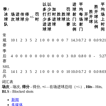
以
以
进
平
平
胜
季 /
多
少
加
罚
球
均
均
胜
开
冰
场
进
传
得
罚
打
打
时
胜
胜
球
射
每
开
场
开
球
+/-
球
次
球
球
分
时
少
多
进
球
球
比
门
场
球
上
球
比
队
进
进
球
赛
比
射
时
例
球
球
例
门
间
常
规
10
1
2
3
5
2
1
0
0
0
0
0
7
14.3
0.7
2
0
0.0
9:21
赛
季
后
4
0
0
0
0
0
0
0
0
0
0
0
3
0.0
0.8
0
0
-
5:27
赛
SHL
总
14
1
2
3
5
2
1
0
0
0
0
0
10
10.0
0.7
2
0
0.0
8:03
共
词汇表
场次
- 场次,
得分
- 得分,
+/-
- 在场进球总结（+/-）,
Hits
- Hits,
BLS
- Blocked shots
新闻
多媒体