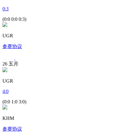
0
:
3
(0:0 0:0 0:3)
UGR
参赛协议
26
五月
UGR
4
:
0
(0:0 1:0 3:0)
KHM
参赛协议