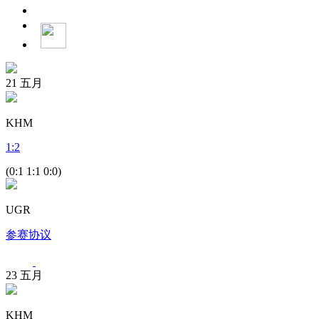
21
五月
KHM
1
:
2
(0:1 1:1 0:0)
UGR
参赛协议
23
五月
KHM