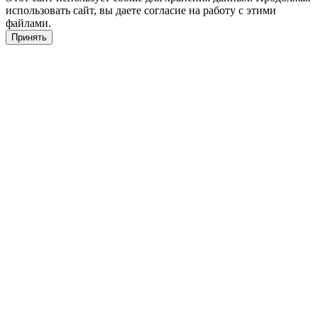
использовать сайт, вы даете согласие на работу с этими
файлами.
Принять