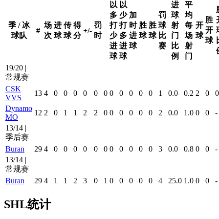
以
以
进
平
多
少
加
罚
球
均
胜
季 / 冰
场
进
传
得
罚
打
打
时
胜
胜
球
射
每
开
开
#
+/-
球队
次
球
球
分
时
少
多
进
球
球
比
门
场
球
球
进
进
球
赛
比
射
球
球
例
门
19/20 |
常规赛
CSK
13
4
0
0
0
0
0
0
0
0
0
0
0
1
0.0
0.2
2
0
0
VVS
Dynamo
12
2
0
1
1
2
2
0
0
0
0
0
0
2
0.0
1.0
0
0
-
MO
13/14 |
季后赛
Buran
29
4
0
0
0
0
0
0
0
0
0
0
0
3
0.0
0.8
0
0
-
13/14 |
常规赛
Buran
29
4
1
1
2
3
0
1
0
0
0
0
0
4
25.0
1.0
0
0
-
SHL统计