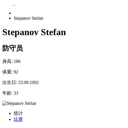
Stepanov Stefan
Stepanov Stefan
防守员
身高:
186
体重:
92
出生日:
23.09.1992
年龄:
33
统计
比赛