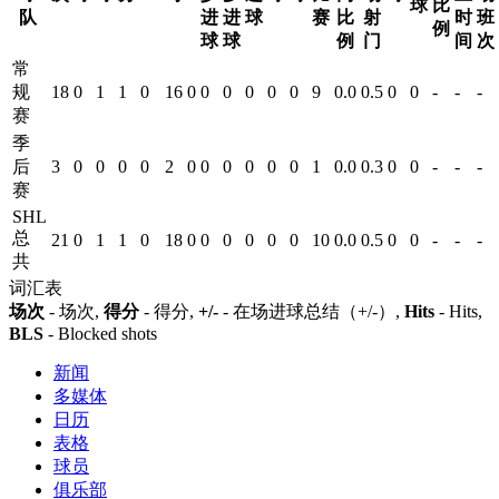
球
比
队
进
进
球
赛
比
射
时
班
例
球
球
例
门
间
次
常
规
18
0
1
1
0
16
0
0
0
0
0
0
9
0.0
0.5
0
0
-
-
-
赛
季
后
3
0
0
0
0
2
0
0
0
0
0
0
1
0.0
0.3
0
0
-
-
-
赛
SHL
总
21
0
1
1
0
18
0
0
0
0
0
0
10
0.0
0.5
0
0
-
-
-
共
词汇表
场次
- 场次,
得分
- 得分,
+/-
- 在场进球总结（+/-）,
Hits
- Hits,
BLS
- Blocked shots
新闻
多媒体
日历
表格
球员
俱乐部