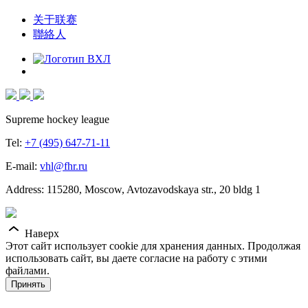
关于联赛
聯絡人
Supreme hockey league
Tel:
+7 (495) 647-71-11
E-mail:
vhl@fhr.ru
Address: 115280, Moscow, Avtozavodskaya str., 20 bldg 1
Наверх
Этот сайт использует cookie для хранения данных. Продолжая
использовать сайт, вы даете согласие на работу с этими
файлами.
Принять