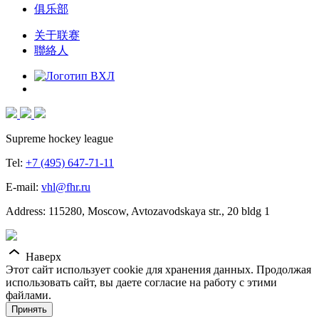
俱乐部
关于联赛
聯絡人
Supreme hockey league
Tel:
+7 (495) 647-71-11
E-mail:
vhl@fhr.ru
Address: 115280, Moscow, Avtozavodskaya str., 20 bldg 1
Наверх
Этот сайт использует cookie для хранения данных. Продолжая
использовать сайт, вы даете согласие на работу с этими
файлами.
Принять