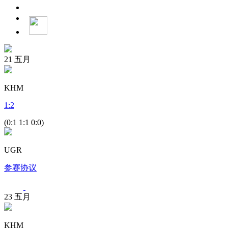
21
五月
KHM
1
:
2
(0:1 1:1 0:0)
UGR
参赛协议
23
五月
KHM