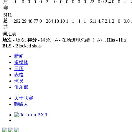
后
9
0
0
0
0
2
0
0
0
0
0
0
22
0.0
2.4
0
0
-
赛
SHL
总
292
29
48
77
0
264
18
10
1
1
4
1
611
4.7
2.1
2
0
0.0
共
词汇表
场次
- 场次,
得分
- 得分,
+/-
- 在场进球总结（+/-）,
Hits
- Hits,
BLS
- Blocked shots
新闻
多媒体
日历
表格
球员
俱乐部
关于联赛
聯絡人