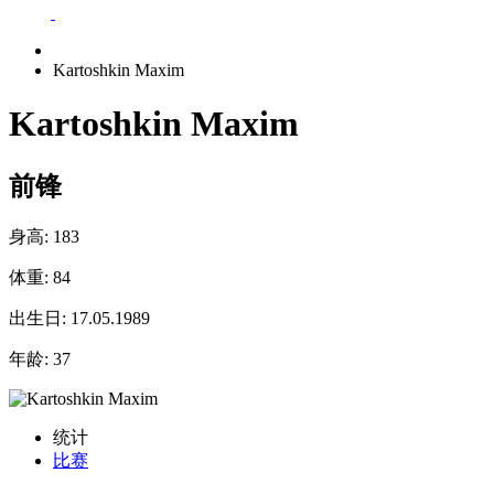
Kartoshkin Maxim
Kartoshkin Maxim
前锋
身高:
183
体重:
84
出生日:
17.05.1989
年龄:
37
统计
比赛