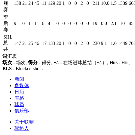
规
138
21
24
45
-11
129
20
1
0
0
2
0
211
10.0
1.5
1339
66
赛
季
后
9
0
1
1
-6
4
0
0
0
0
0
0
19
0.0
2.1
110
45
赛
SHL
总
147
21
25
46
-17
133
20
1
0
0
2
0
230
9.1
1.6
1449
70
共
词汇表
场次
- 场次,
得分
- 得分,
+/-
- 在场进球总结（+/-）,
Hits
- Hits,
BLS
- Blocked shots
新闻
多媒体
日历
表格
球员
俱乐部
关于联赛
聯絡人