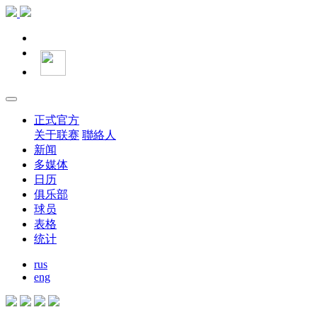
正式官方
关于联赛
聯絡人
新闻
多媒体
日历
俱乐部
球员
表格
统计
rus
eng