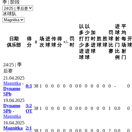
季 | 阶段
冰球队
以
以
进
平
多
少
加
罚
球
均
日期
得
场
进
传
得
罚
打
打
时
胜
胜
球
射
每
开
#
+/-
俱乐部
分
次
球
球
分
时
少
多
进
球
球
比
门
场
球
进
进
球
赛
比
射
球
球
例
门
24/25 | 季
后赛
21.04.2025
Magnitka
-
0:3
38
1
0
0
0
0
0
0
0
0
0
0
0
0
-
0
Dynamo
SPb
19.04.2025
Dynamo
3:2
38
1
0
0
0
0
0
0
0
0
0
0
0
1
0.0
0
SPb
-
ОТ
Magnitka
16.04.2025
Magnitka
2:1
38
1
0
0
0
0
0
0
0
0
0
0
0
2
0.0
0