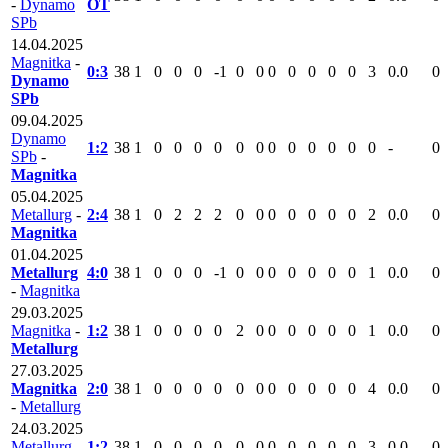
-
Dynamo
ОТ
SPb
14.04.2025
Magnitka
-
0:3
38
1
0
0
0
-1
0
0
0
0
0
0
0
3
0.0
0
Dynamo
SPb
09.04.2025
Dynamo
1:2
38
1
0
0
0
0
0
0
0
0
0
0
0
0
-
0
SPb
-
Magnitka
05.04.2025
Metallurg
-
2:4
38
1
0
2
2
2
0
0
0
0
0
0
0
2
0.0
0
Magnitka
01.04.2025
Metallurg
4:0
38
1
0
0
0
-1
0
0
0
0
0
0
0
1
0.0
0
-
Magnitka
29.03.2025
Magnitka
-
1:2
38
1
0
0
0
0
2
0
0
0
0
0
0
1
0.0
0
Metallurg
27.03.2025
Magnitka
2:0
38
1
0
0
0
0
0
0
0
0
0
0
0
4
0.0
0
-
Metallurg
24.03.2025
Metallurg
-
1:2
38
1
0
0
0
0
0
0
0
0
0
0
0
3
0.0
0