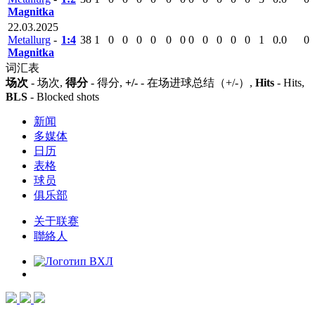
Magnitka
22.03.2025
Metallurg
-
1:4
38
1
0
0
0
0
0
0
0
0
0
0
0
1
0.0
0
Magnitka
词汇表
场次
- 场次,
得分
- 得分,
+/-
- 在场进球总结（+/-）,
Hits
- Hits,
BLS
- Blocked shots
新闻
多媒体
日历
表格
球员
俱乐部
关于联赛
聯絡人