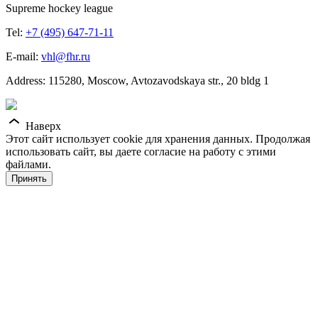
Supreme hockey league
Tel:
+7 (495) 647-71-11
E-mail:
vhl@fhr.ru
Address: 115280, Moscow, Avtozavodskaya str., 20 bldg 1
Наверх
Этот сайт использует cookie для хранения данных. Продолжая
использовать сайт, вы даете согласие на работу с этими
файлами.
Принять