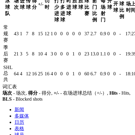
冰
场
进
传
得
罚
打
打
时
胜
胜
球
射
每
开
开
球
场
+/-
球
次
球
球
分
时
少
多
进
球
球
比
门
场
球
球
比
时
队
进
进
球
赛
比
射
例
球
球
例
门
常
规
43
1
7
8
15
12
1
0
0
0
0
0
37
2.7
0.9
0
0
-
17:2
赛
季
后
21
3
5
8
10
4
3
0
0
0
1
0
23
13.0
1.1
0
0
-
19:3
赛
SHL
总
64
4
12
16
25
16
4
0
0
0
1
0
60
6.7
0.9
0
0
-
18:1
共
词汇表
场次
- 场次,
得分
- 得分,
+/-
- 在场进球总结（+/-）,
Hits
- Hits,
BLS
- Blocked shots
新闻
多媒体
日历
表格
球员