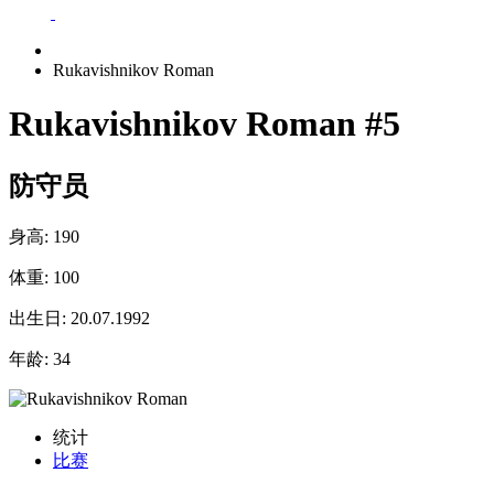
Rukavishnikov Roman
Rukavishnikov Roman
#5
防守员
身高:
190
体重:
100
出生日:
20.07.1992
年龄:
34
统计
比赛