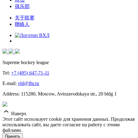
俱乐部
关于联赛
聯絡人
Supreme hockey league
Tel:
+7 (495) 647-71-11
E-mail:
vhl@fhr.ru
Address: 115280, Moscow, Avtozavodskaya str., 20 bldg 1
Наверх
Этот сайт использует cookie для хранения данных. Продолжая
использовать сайт, вы даете согласие на работу с этими
файлами.
Принять