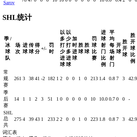
Sarov
SHL统计
以
以
进
平
胜
季 /
多
少
加
罚
球
均
胜
开
冰
场
进
传
得
罚
打
打
时
胜
胜
球
射
每
开
开
球
+/-
球
次
球
球
分
时
少
多
进
球
球
比
门
场
球
球
比
队
进
进
球
赛
比
射
例
球
球
例
门
常
规
261
3
38
41
-2
182
1
2
0
0
1
0
213
1.4
0.8
7
3
42.9
赛
季
后
14
1
1
2
3
51
1
0
0
0
0
0
10
10.0
0.7
0
0
-
赛
SHL
总
275
4
39
43
1
233
2
2
0
0
1
0
223
1.8
0.8
7
3
42.9
共
词汇表