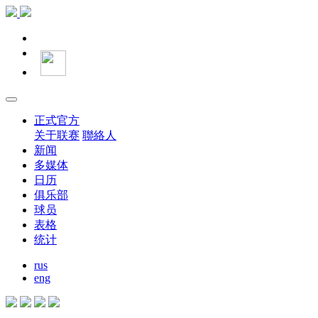
正式官方
关于联赛
聯絡人
新闻
多媒体
日历
俱乐部
球员
表格
统计
rus
eng