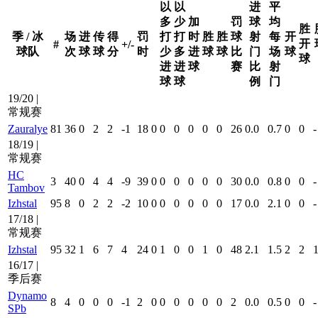
以
以
进
平
多
少
加
罚
球
均
胜
季 / 冰
场
进
传
得
罚
打
打
时
胜
胜
球
射
每
开
开
#
+/-
球队
次
球
球
分
时
少
多
进
球
球
比
门
场
球
球
进
进
球
赛
比
射
球
球
例
门
19/20 |
常规赛
Zauralye
81
36
0
2
2
-1
18
0
0
0
0
0
0
26
0.0
0.7
0
0
-
18/19 |
常规赛
HC
3
40
0
4
4
-9
39
0
0
0
0
0
0
30
0.0
0.8
0
0
-
Tambov
Izhstal
95
8
0
2
2
-2
10
0
0
0
0
0
0
17
0.0
2.1
0
0
-
17/18 |
常规赛
Izhstal
95
32
1
6
7
4
24
0
1
0
0
1
0
48
2.1
1.5
2
2
16/17 |
季后赛
Dynamo
8
4
0
0
0
-1
2
0
0
0
0
0
0
2
0.0
0.5
0
0
-
SPb