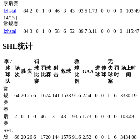
季后赛
Izhstal
84
2
0
1
0
46
3
43
93.5
1.73
0
0
0
0
103:49
14/15 |
常规赛
Izhstal
84
3
0
1
0
58
6
52
89.7
3.11
0
0
0
0
115:47
SHL统计
季 /
罚
救
无
冰
场
球
罚球
射
球
进
传
失
罚
场上时
胜
失
救球
GAA
球
次
比
比赛
击
比
球
球
球
时
间
队
赛
例
塞
常
规
64
20
25
6
1674
141
1533
91.6
2.54
0
0
1
6
3330:19
赛
季
后
2
0
1
0
46
3
43
93.5
1.73
0
0
0
0
103:49
赛
SHL
总
66
20
26
6
1720
144
1576
91.6
2.52
0
0
1
6
3434:08