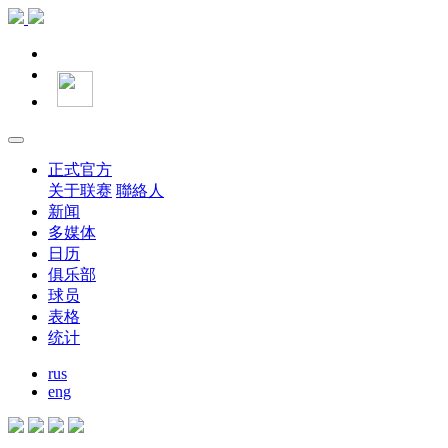
正式官方
关于联赛
聯絡人
新闻
多媒体
日历
俱乐部
球员
表格
统计
rus
eng