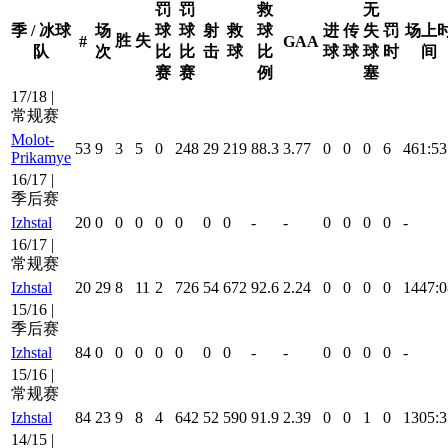
罚
罚
救
无
季 / 冰球
场
球
球
射
救
球
进
传
失
罚
场上
胜
失
#
GAA
队
次
比
比
击
球
比
球
球
球
时
间
赛
赛
例
塞
17/18 |
常规赛
Molot-
53
9
3
5
0
248
29
219
88.3
3.77
0
0
0
6
461:53
Prikamye
16/17 |
季后赛
Izhstal
20
0
0
0
0
0
0
0
-
-
0
0
0
0
-
16/17 |
常规赛
Izhstal
20
29
8
11
2
726
54
672
92.6
2.24
0
0
0
0
1447:0
15/16 |
季后赛
Izhstal
84
0
0
0
0
0
0
0
-
-
0
0
0
0
-
15/16 |
常规赛
Izhstal
84
23
9
8
4
642
52
590
91.9
2.39
0
0
1
0
1305:3
14/15 |