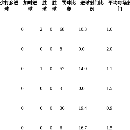
少打多进
加时进
胜
胜
罚球比
进球射门比
平均每场
球
球
球
球
赛
例
门
0
2
0
68
10.3
1.6
0
0
0
8
0.0
2.0
0
1
0
57
14.0
1.1
0
0
0
3
0.0
1.5
0
0
0
36
19.4
0.9
0
0
0
6
16.7
1.5