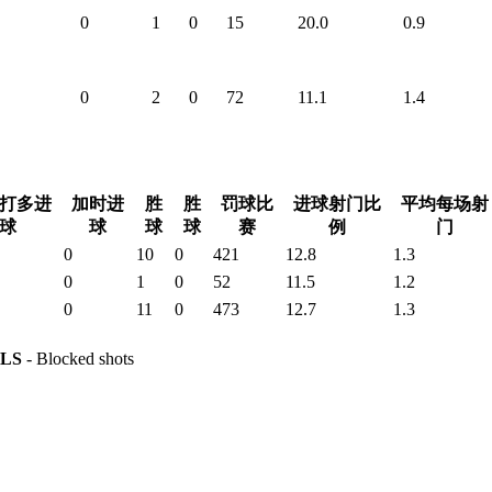
0
1
0
15
20.0
0.9
0
2
0
72
11.1
1.4
打多进
加时进
胜
胜
罚球比
进球射门比
平均每场射
球
球
球
球
赛
例
门
0
10
0
421
12.8
1.3
0
1
0
52
11.5
1.2
0
11
0
473
12.7
1.3
LS
- Blocked shots