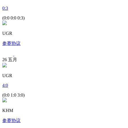
0
:
3
(0:0 0:0 0:3)
UGR
参赛协议
26
五月
UGR
4
:
0
(0:0 1:0 3:0)
KHM
参赛协议