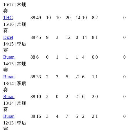
16/17 | 常规
赛
THC
88
49
10
10
20
14
10
8
2
0
15/16 | 常规
赛
Dizel
88
45
9
3
12
0
14
8
1
0
14/15 | 季后
赛
Buran
88
6
0
1
1
1
4
0
0
0
14/15 | 常规
赛
Buran
88
33
2
3
5
-2
6
1
1
0
13/14 | 季后
赛
Buran
88
10
2
0
2
-5
6
2
0
0
13/14 | 常规
赛
Buran
88
16
3
4
7
5
2
2
1
0
12/13 | 季后
赛