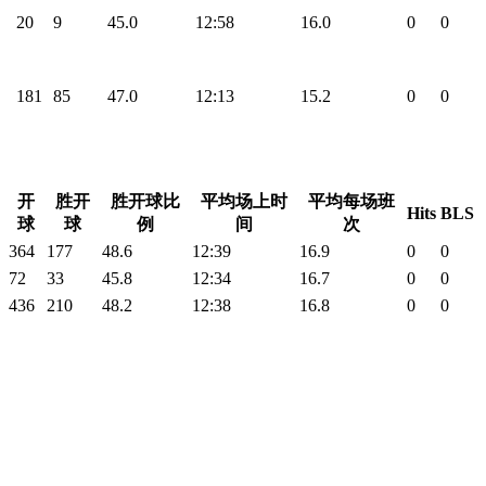
20
9
45.0
12:58
16.0
0
0
181
85
47.0
12:13
15.2
0
0
开
胜开
胜开球比
平均场上时
平均每场班
Hits
BLS
球
球
例
间
次
364
177
48.6
12:39
16.9
0
0
72
33
45.8
12:34
16.7
0
0
436
210
48.2
12:38
16.8
0
0