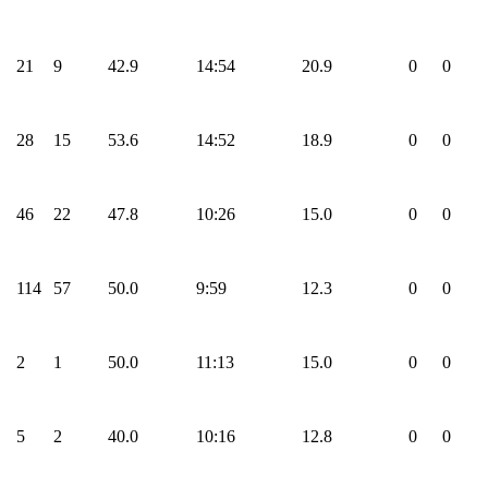
21
9
42.9
14:54
20.9
0
0
28
15
53.6
14:52
18.9
0
0
46
22
47.8
10:26
15.0
0
0
114
57
50.0
9:59
12.3
0
0
2
1
50.0
11:13
15.0
0
0
5
2
40.0
10:16
12.8
0
0