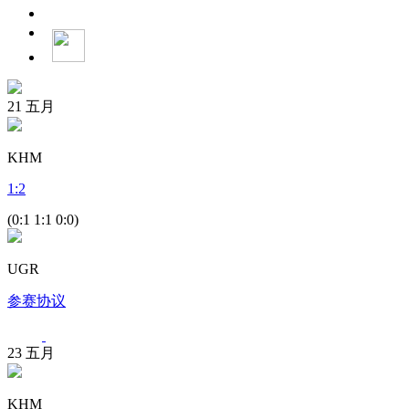
21
五月
KHM
1
:
2
(0:1 1:1 0:0)
UGR
参赛协议
23
五月
KHM