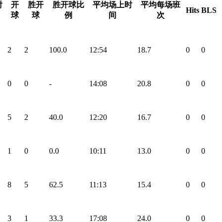
射
开
胜开
胜开球比
平均场上时
平均每场班
Hits
BLS
球
球
例
间
次
2
2
100.0
12:54
18.7
0
0
0
0
-
14:08
20.8
0
0
5
2
40.0
12:20
16.7
0
0
1
0
0.0
10:11
13.0
0
0
8
5
62.5
11:13
15.4
0
0
3
1
33.3
17:08
24.0
0
0