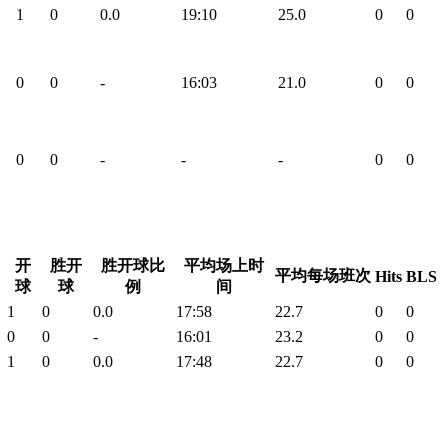
1
0
0.0
19:10
25.0
0
0
0
0
-
16:03
21.0
0
0
0
0
-
-
-
0
0
开
胜开
胜开球比
平均场上时
平均每场班次
Hits
BLS
球
球
例
间
1
0
0.0
17:58
22.7
0
0
0
0
-
16:01
23.2
0
0
1
0
0.0
17:48
22.7
0
0