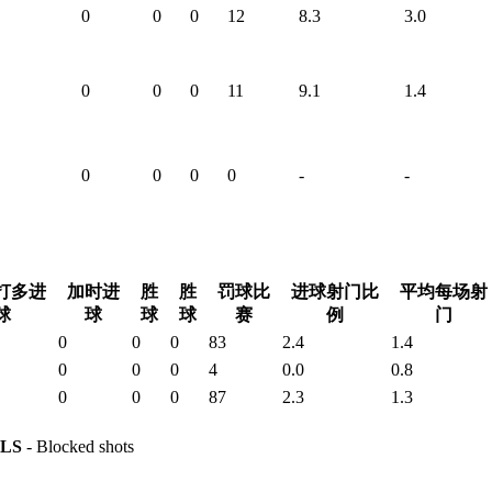
0
0
0
12
8.3
3.0
0
0
0
11
9.1
1.4
0
0
0
0
-
-
打多进
加时进
胜
胜
罚球比
进球射门比
平均每场射
球
球
球
球
赛
例
门
0
0
0
83
2.4
1.4
0
0
0
4
0.0
0.8
0
0
0
87
2.3
1.3
LS
- Blocked shots