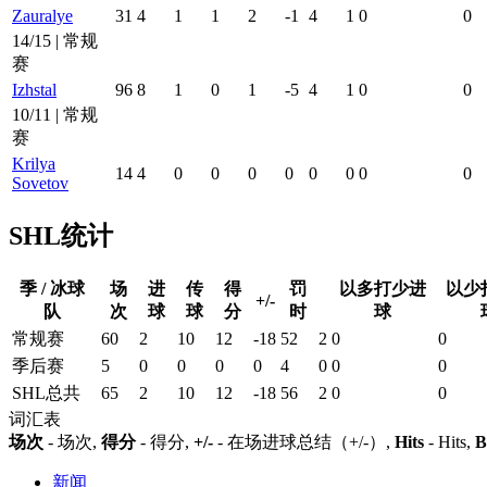
Zauralye
31
4
1
1
2
-1
4
1
0
0
14/15 | 常规
赛
Izhstal
96
8
1
0
1
-5
4
1
0
0
10/11 | 常规
赛
Krilya
14
4
0
0
0
0
0
0
0
0
Sovetov
SHL统计
季 / 冰球
场
进
传
得
罚
以多打少进
以少
+/-
队
次
球
球
分
时
球
常规赛
60
2
10
12
-18
52
2
0
0
季后赛
5
0
0
0
0
4
0
0
0
SHL总共
65
2
10
12
-18
56
2
0
0
词汇表
场次
- 场次,
得分
- 得分,
+/-
- 在场进球总结（+/-）,
Hits
- Hits,
B
新闻