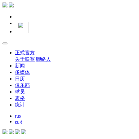
正式官方
关于联赛
聯絡人
新闻
多媒体
日历
俱乐部
球员
表格
统计
rus
eng