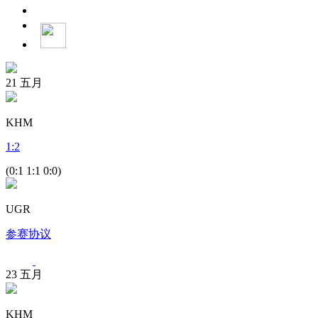
21
五月
KHM
1
:
2
(0:1 1:1 0:0)
UGR
参赛协议
23
五月
KHM