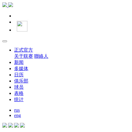
正式官方
关于联赛
聯絡人
新闻
多媒体
日历
俱乐部
球员
表格
统计
rus
eng