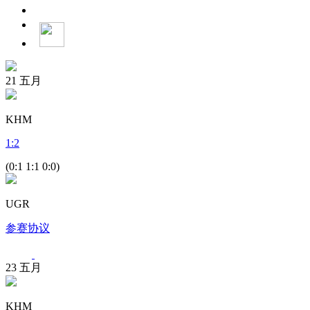
21
五月
KHM
1
:
2
(0:1 1:1 0:0)
UGR
参赛协议
23
五月
KHM