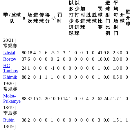
以
以
进
平
多
少
加
罚
球
均
季 / 冰球
场
进
传
得
罚
打
打
时
胜
胜
球
射
每
开
#
+/-
队
次
球
球
分
时
少
多
进
球
球
比
门
场
球
进
进
球
赛
比
射
球
球
例
门
20/21 |
常规赛
Izhstal
80
18
4
2
6
-5
2
3
1
0
0
1
0
41
9.8
2.3
0
0
Rostov
37
6
0
0
0
0
2
0
0
0
0
0
0
18
0.0
3.0
0
0
HC
24
1
0
0
0
-1
0
0
0
0
0
0
0
1
0.0
1.0
0
0
Tambov
Khimik
88
2
0
1
1
1
0
0
0
0
0
0
0
1
0.0
0.5
0
0
19/20 |
常规赛
Molot-
88
37
15
5
20
10
10
14
1
0
0
4
2
62
24.2
1.7
1
0
Prikamye
18/19 |
季后赛
Rubin
38
2
0
0
0
1
0
0
0
0
0
0
0
3
0.0
1.5
1
1
18/19 |