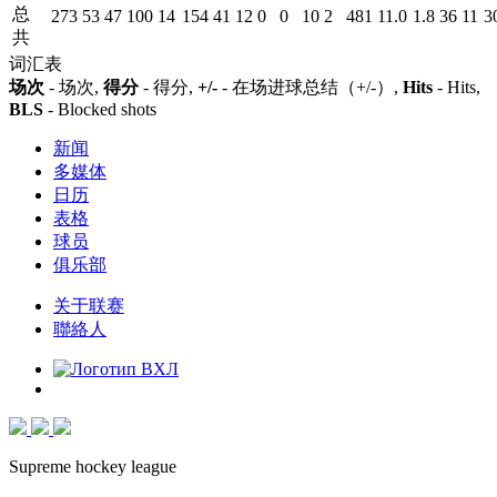
总
273
53
47
100
14
154
41
12
0
0
10
2
481
11.0
1.8
36
11
3
共
词汇表
场次
- 场次,
得分
- 得分,
+/-
- 在场进球总结（+/-）,
Hits
- Hits,
BLS
- Blocked shots
新闻
多媒体
日历
表格
球员
俱乐部
关于联赛
聯絡人
Supreme hockey league