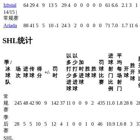
Izhstal
64
29
4
9
13
5
29
4
0
0
0
0
0
61
6.6
2.1
3
1
14/15 |
常规赛
Ariada
88
41
5
5
10
-1
24
3
2
0
0
0
0
71
7.0
1.7
11
6
SHL统计
以
以
进
平
季 /
多
少
加
罚
球
均
胜
冰
场
进
传
得
罚
打
打
时
胜
胜
球
射
每
开
开
+/-
球
次
球
球
分
时
少
多
进
球
球
比
门
场
球
球
队
进
进
球
赛
比
射
球
球
例
门
常
规
245
48
42
90
9
142
37
11
0
0
9
2
435
11.0
1.8
28
8
2
赛
季
后
28
5
5
10
5
12
4
1
0
0
1
0
46
10.9
1.6
8
3
3
赛
SHL