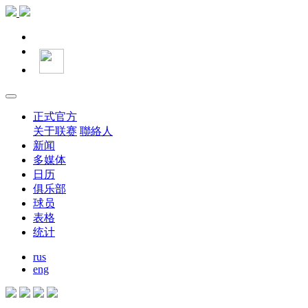
正式官方
关于联赛
聯絡人
新闻
多媒体
日历
俱乐部
球员
表格
统计
rus
eng