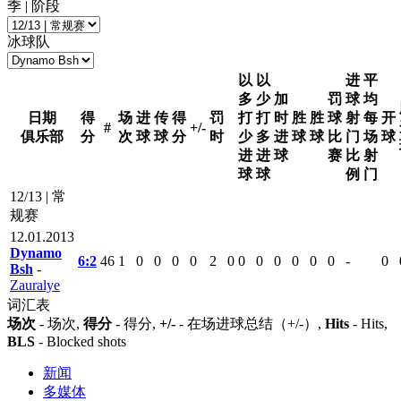
季 | 阶段
冰球队
以
以
进
平
多
少
加
罚
球
均
日期
得
场
进
传
得
罚
打
打
时
胜
胜
球
射
每
开
#
+/-
俱乐部
分
次
球
球
分
时
少
多
进
球
球
比
门
场
球
进
进
球
赛
比
射
球
球
例
门
12/13 | 常
规赛
12.01.2013
Dynamo
6:2
46
1
0
0
0
0
2
0
0
0
0
0
0
0
-
0
Bsh
-
Zauralye
词汇表
场次
- 场次,
得分
- 得分,
+/-
- 在场进球总结（+/-）,
Hits
- Hits,
BLS
- Blocked shots
新闻
多媒体