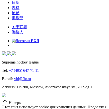
日历
表格
球员
俱乐部
关于联赛
聯絡人
Supreme hockey league
Tel:
+7 (495) 647-71-11
E-mail:
vhl@fhr.ru
Address: 115280, Moscow, Avtozavodskaya str., 20 bldg 1
Наверх
Этот сайт использует cookie для хранения данных. Продолжая