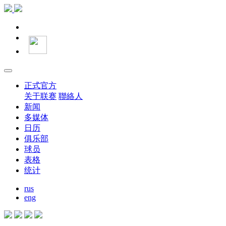
正式官方
关于联赛
聯絡人
新闻
多媒体
日历
俱乐部
球员
表格
统计
rus
eng