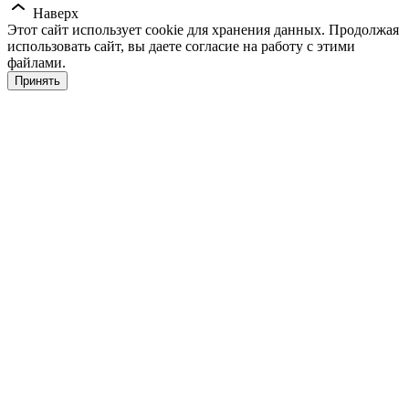
Наверх
Этот сайт использует cookie для хранения данных. Продолжая
использовать сайт, вы даете согласие на работу с этими
файлами.
Принять