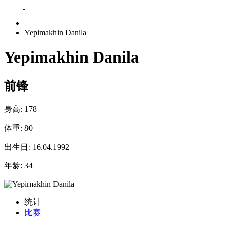
Yepimakhin Danila
Yepimakhin Danila
前锋
身高:
178
体重:
80
出生日:
16.04.1992
年龄:
34
统计
比赛