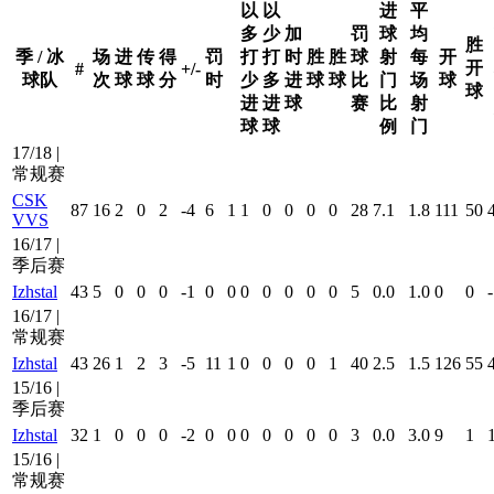
以
以
进
平
多
少
加
罚
球
均
胜
季 / 冰
场
进
传
得
罚
打
打
时
胜
胜
球
射
每
开
开
#
+/-
球队
次
球
球
分
时
少
多
进
球
球
比
门
场
球
球
进
进
球
赛
比
射
球
球
例
门
17/18 |
常规赛
CSK
87
16
2
0
2
-4
6
1
1
0
0
0
0
28
7.1
1.8
111
50
VVS
16/17 |
季后赛
Izhstal
43
5
0
0
0
-1
0
0
0
0
0
0
0
5
0.0
1.0
0
0
-
16/17 |
常规赛
Izhstal
43
26
1
2
3
-5
11
1
0
0
0
0
1
40
2.5
1.5
126
55
15/16 |
季后赛
Izhstal
32
1
0
0
0
-2
0
0
0
0
0
0
0
3
0.0
3.0
9
1
15/16 |
常规赛