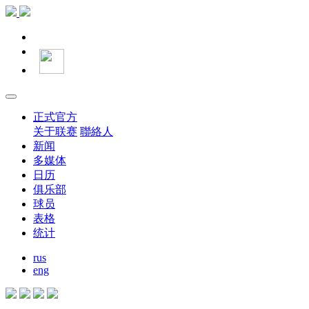
正式官方
关于联赛
聯絡人
新闻
多媒体
日历
俱乐部
球员
表格
统计
rus
eng