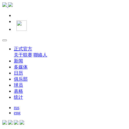
正式官方
关于联赛
聯絡人
新闻
多媒体
日历
俱乐部
球员
表格
统计
rus
eng