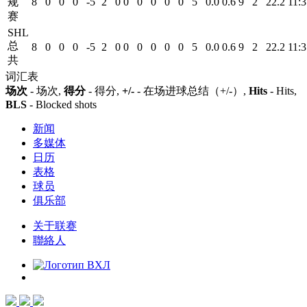
规
8
0
0
0
-5
2
0
0
0
0
0
0
5
0.0
0.6
9
2
22.2
11:3
赛
SHL
总
8
0
0
0
-5
2
0
0
0
0
0
0
5
0.0
0.6
9
2
22.2
11:3
共
词汇表
场次
- 场次,
得分
- 得分,
+/-
- 在场进球总结（+/-）,
Hits
- Hits,
BLS
- Blocked shots
新闻
多媒体
日历
表格
球员
俱乐部
关于联赛
聯絡人