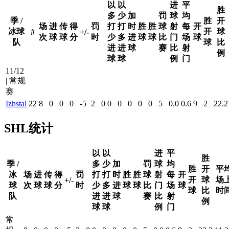
以
以
进
平
胜
多
少
加
罚
球
均
季 /
胜
开
场
进
传
得
罚
打
打
时
胜
胜
球
射
每
开
冰球
开
球
#
+/-
次
球
球
分
时
少
多
进
球
球
比
门
场
球
队
球
比
进
进
球
赛
比
射
例
球
球
例
门
11/12
| 常规
赛
Izhstal
22
8
0
0
0
-5
2
0
0
0
0
0
0
5
0.0
0.6
9
2
22.2
SHL统计
以
以
进
平
胜
季 /
多
少
加
罚
球
均
胜
开
平
冰
场
进
传
得
罚
打
打
时
胜
胜
球
射
每
开
开
球
场
+/-
球
次
球
球
分
时
少
多
进
球
球
比
门
场
球
球
比
时
队
进
进
球
赛
比
射
例
球
球
例
门
常