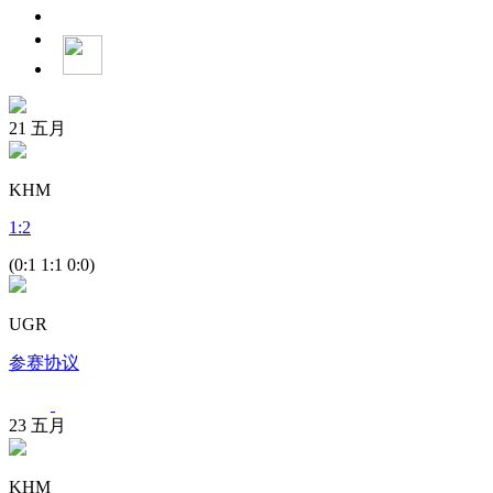
21
五月
KHM
1
:
2
(0:1 1:1 0:0)
UGR
参赛协议
23
五月
KHM