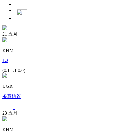
21
五月
KHM
1
:
2
(0:1 1:1 0:0)
UGR
参赛协议
23
五月
KHM