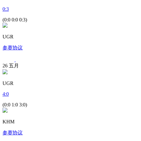
0
:
3
(0:0 0:0 0:3)
UGR
参赛协议
26
五月
UGR
4
:
0
(0:0 1:0 3:0)
KHM
参赛协议