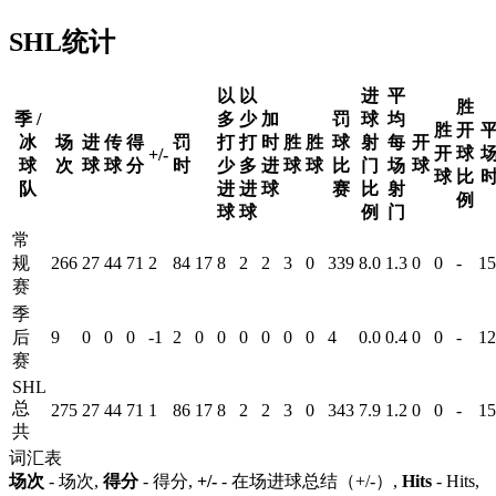
SHL统计
以
以
进
平
胜
季 /
多
少
加
罚
球
均
胜
开
冰
场
进
传
得
罚
打
打
时
胜
胜
球
射
每
开
开
球
+/-
球
次
球
球
分
时
少
多
进
球
球
比
门
场
球
球
比
队
进
进
球
赛
比
射
例
球
球
例
门
常
规
266
27
44
71
2
84
17
8
2
2
3
0
339
8.0
1.3
0
0
-
15
赛
季
后
9
0
0
0
-1
2
0
0
0
0
0
0
4
0.0
0.4
0
0
-
12
赛
SHL
总
275
27
44
71
1
86
17
8
2
2
3
0
343
7.9
1.2
0
0
-
15
共
词汇表
场次
- 场次,
得分
- 得分,
+/-
- 在场进球总结（+/-）,
Hits
- Hits,