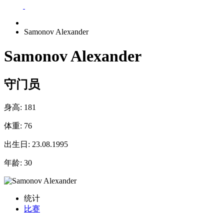
Samonov Alexander
Samonov Alexander
守门员
身高:
181
体重:
76
出生日:
23.08.1995
年龄:
30
统计
比赛