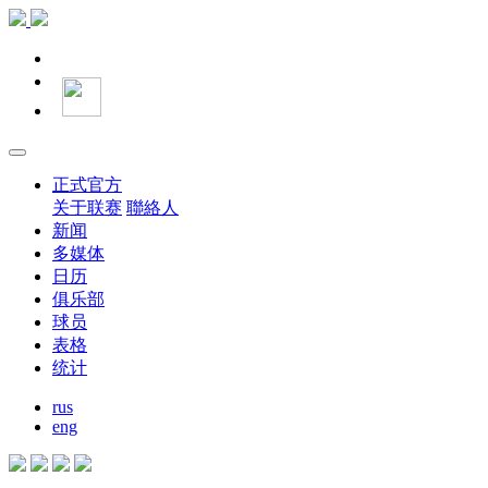
正式官方
关于联赛
聯絡人
新闻
多媒体
日历
俱乐部
球员
表格
统计
rus
eng