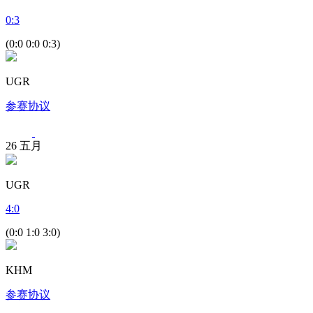
0
:
3
(0:0 0:0 0:3)
UGR
参赛协议
26
五月
UGR
4
:
0
(0:0 1:0 3:0)
KHM
参赛协议