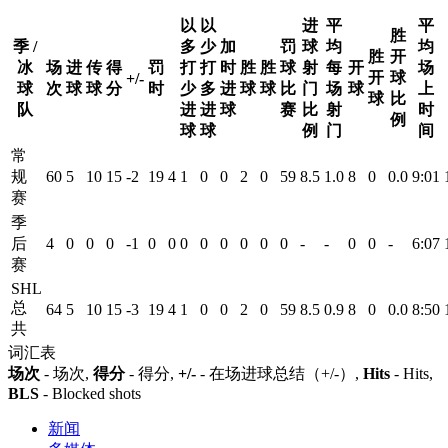
以
以
进
平
平
胜
季 /
多
少
加
罚
球
均
均
胜
开
冰
场
进
传
得
罚
打
打
时
胜
胜
球
射
每
开
场
开
球
+/-
球
次
球
球
分
时
少
多
进
球
球
比
门
场
球
上
球
比
队
进
进
球
赛
比
射
时
例
球
球
例
门
间
常
规
60
5
10
15
-2
19
4
1
0
0
2
0
59
8.5
1.0
8
0
0.0
9:01
赛
季
后
4
0
0
0
-1
0
0
0
0
0
0
0
0
-
-
0
0
-
6:07
赛
SHL
总
64
5
10
15
-3
19
4
1
0
0
2
0
59
8.5
0.9
8
0
0.0
8:50
共
词汇表
场次
- 场次,
得分
- 得分,
+/-
- 在场进球总结（+/-）,
Hits
- Hits,
BLS
- Blocked shots
新闻