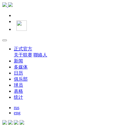
正式官方
关于联赛
聯絡人
新闻
多媒体
日历
俱乐部
球员
表格
统计
rus
eng