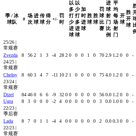
以
以
进
平
多
少
加
罚
球
均
胜
季 / 冰
场
进
传
得
罚
打
打
时
胜
胜
球
射
每
开
开
#
+/-
球队
次
球
球
分
时
少
多
进
球
球
比
门
场
球
球
进
进
球
赛
比
射
球
球
例
门
25/26 |
常规赛
Zvezda
8
56
2
1
3
-4
28
2
0
0
0
1
0
70
2.9
1.2
0
0
-
24/25 |
常规赛
Chelny
8
60
3
4
7
-11
10
2
1
0
0
0
0
75
4.0
1.2
0
0
-
23/24 |
常规赛
Dizel
84
46
0
6
6
-9
32
0
0
0
0
0
0
56
0.0
1.2
0
0
-
Ugra
8
3
0
0
0
-2
4
0
0
0
0
0
0
3
0.0
1.0
0
0
-
22/23 |
季后赛
Lada
8
7
0
1
1
-4
4
0
0
0
0
0
0
2
0.0
0.3
0
0
-
22/23 |
常规赛