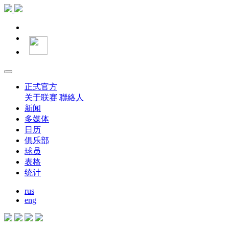
正式官方
关于联赛
聯絡人
新闻
多媒体
日历
俱乐部
球员
表格
统计
rus
eng