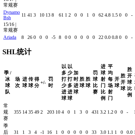
常规赛
Dynamo
11
41
3
10
13
8
61
1
2
0
0
1
0
62
4.8
1.5
0
0
-
Bsh
15/16 |
常规赛
Ariada
8
26
0
0
0
-5
8
0
0
0
0
0
0
22
0.0
0.8
0
0
-
SHL统计
以
以
进
平
胜
季 /
多
少
加
罚
球
均
胜
开
冰
场
进
传
得
罚
打
打
时
胜
胜
球
射
每
开
开
球
+/-
球
次
球
球
分
时
少
多
进
球
球
比
门
场
球
球
比
队
进
进
球
赛
比
射
例
球
球
例
门
常
规
355
14
35
49
2
203
10
4
0
1
3
0
431
3.2
1.2
0
0
-
赛
季
后
31
1
3
4
-1
16
1
0
0
0
0
0
33
3.0
1.1
1
0
0.0