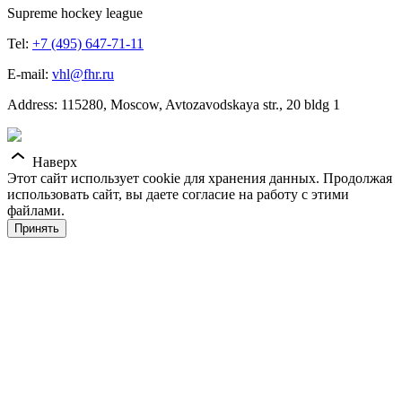
Supreme hockey league
Tel:
+7 (495) 647-71-11
E-mail:
vhl@fhr.ru
Address: 115280, Moscow, Avtozavodskaya str., 20 bldg 1
Наверх
Этот сайт использует cookie для хранения данных. Продолжая
использовать сайт, вы даете согласие на работу с этими
файлами.
Принять