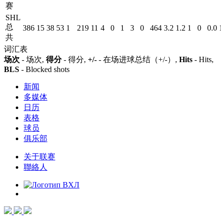
赛
SHL
总
386
15
38
53
1
219
11
4
0
1
3
0
464
3.2
1.2
1
0
0.0
共
词汇表
场次
- 场次,
得分
- 得分,
+/-
- 在场进球总结（+/-）,
Hits
- Hits,
BLS
- Blocked shots
新闻
多媒体
日历
表格
球员
俱乐部
关于联赛
聯絡人