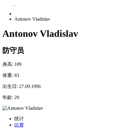
Antonov Vladislav
Antonov Vladislav
防守员
身高:
189
体重:
83
出生日:
27.09.1996
年龄:
29
统计
比赛