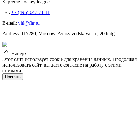
Supreme hockey league
Tel:
+7 (495) 647-71-11
E-mail:
vhl@fhr.ru
Address: 115280, Moscow, Avtozavodskaya str., 20 bldg 1
Наверх
Этот сайт использует cookie для хранения данных. Продолжая
использовать сайт, вы даете согласие на работу с этими
файлами.
Принять