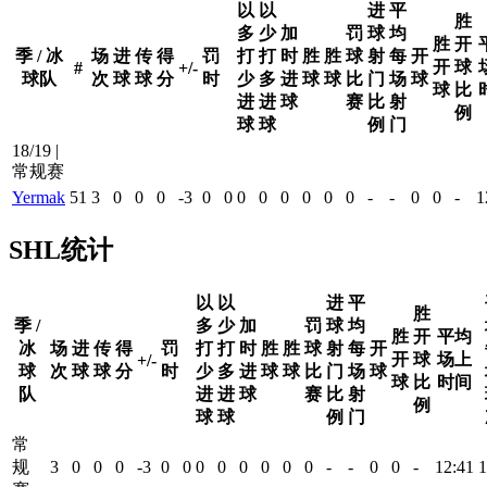
以
以
进
平
胜
多
少
加
罚
球
均
胜
开
季 / 冰
场
进
传
得
罚
打
打
时
胜
胜
球
射
每
开
开
球
#
+/-
球队
次
球
球
分
时
少
多
进
球
球
比
门
场
球
球
比
进
进
球
赛
比
射
例
球
球
例
门
18/19 |
常规赛
Yermak
51
3
0
0
0
-3
0
0
0
0
0
0
0
0
-
-
0
0
-
1
SHL统计
以
以
进
平
胜
季 /
多
少
加
罚
球
均
胜
开
平均
冰
场
进
传
得
罚
打
打
时
胜
胜
球
射
每
开
开
球
场上
+/-
球
次
球
球
分
时
少
多
进
球
球
比
门
场
球
球
比
时间
队
进
进
球
赛
比
射
例
球
球
例
门
常
规
3
0
0
0
-3
0
0
0
0
0
0
0
0
-
-
0
0
-
12:41
1