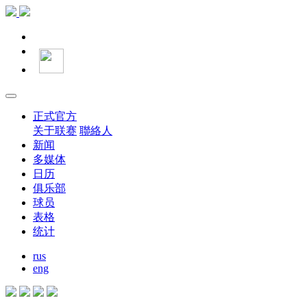
正式官方
关于联赛
聯絡人
新闻
多媒体
日历
俱乐部
球员
表格
统计
rus
eng