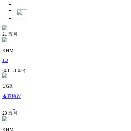
21
五月
KHM
1
:
2
(0:1 1:1 0:0)
UGR
参赛协议
23
五月
KHM