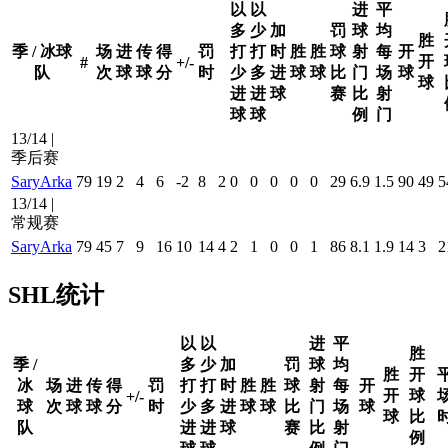
以
以
进
平
多
少
加
罚
球
均
胜
季 / 冰球
场
进
传
得
罚
打
打
时
胜
胜
球
射
每
开
开
#
+/-
队
次
球
球
分
时
少
多
进
球
球
比
门
场
球
球
进
进
球
赛
比
射
球
球
例
门
13/14 |
季后赛
SaryArka
79
19
2
4
6
-2
8
2
0
0
0
0
0
29
6.9
1.5
90
49
5
13/14 |
常规赛
SaryArka
79
45
7
9
16
10
14
4
2
1
0
0
1
86
8.1
1.9
14
3
2
SHL统计
以
以
进
平
胜
季 /
多
少
加
罚
球
均
胜
开
冰
场
进
传
得
罚
打
打
时
胜
胜
球
射
每
开
开
球
+/-
球
次
球
球
分
时
少
多
进
球
球
比
门
场
球
球
比
队
进
进
球
赛
比
射
例