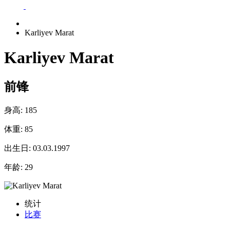
Karliyev Marat
Karliyev Marat
前锋
身高:
185
体重:
85
出生日:
03.03.1997
年龄:
29
统计
比赛