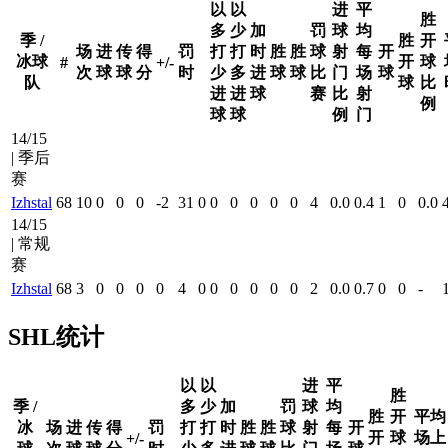
以
以
进
平
胜
多
少
加
罚
球
均
季 /
胜
开
场
进
传
得
罚
打
打
时
胜
胜
球
射
每
开
冰球
开
球
#
+/-
次
球
球
分
时
少
多
进
球
球
比
门
场
球
队
球
比
进
进
球
赛
比
射
例
球
球
例
门
14/15
| 季后
赛
Izhstal
68
10
0
0
0
-2
31
0
0
0
0
0
0
4
0.0
0.4
1
0
0.0
14/15
| 常规
赛
Izhstal
68
3
0
0
0
0
4
0
0
0
0
0
0
2
0.0
0.7
0
0
-
SHL统计
以
以
进
平
胜
季 /
多
少
加
罚
球
均
胜
开
平均
冰
场
进
传
得
罚
打
打
时
胜
胜
球
射
每
开
开
球
场上
+/-