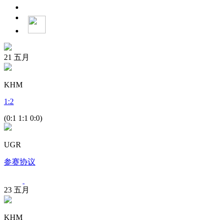
21
五月
KHM
1
:
2
(0:1 1:1 0:0)
UGR
参赛协议
23
五月
KHM