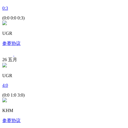
0
:
3
(0:0 0:0 0:3)
UGR
参赛协议
26
五月
UGR
4
:
0
(0:0 1:0 3:0)
KHM
参赛协议