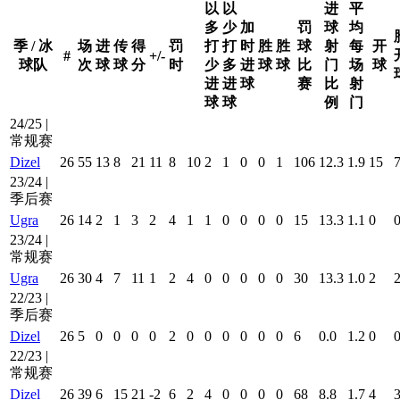
以
以
进
平
多
少
加
罚
球
均
季 / 冰
场
进
传
得
罚
打
打
时
胜
胜
球
射
每
开
#
+/-
球队
次
球
球
分
时
少
多
进
球
球
比
门
场
球
进
进
球
赛
比
射
球
球
例
门
24/25 |
常规赛
Dizel
26
55
13
8
21
11
8
10
2
1
0
0
1
106
12.3
1.9
15
23/24 |
季后赛
Ugra
26
14
2
1
3
2
4
1
1
0
0
0
0
15
13.3
1.1
0
23/24 |
常规赛
Ugra
26
30
4
7
11
1
2
4
0
0
0
0
0
30
13.3
1.0
2
22/23 |
季后赛
Dizel
26
5
0
0
0
0
2
0
0
0
0
0
0
6
0.0
1.2
0
22/23 |
常规赛
Dizel
26
39
6
15
21
-2
6
2
4
0
0
0
0
68
8.8
1.7
4