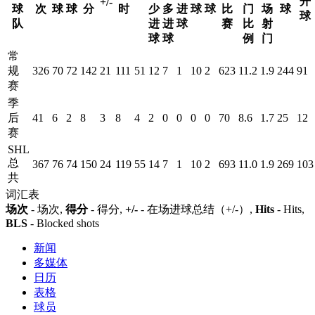
开
+/-
球
次
球
球
分
时
少
多
进
球
球
比
门
场
球
球
队
进
进
球
赛
比
射
球
球
例
门
常
规
326
70
72
142
21
111
51
12
7
1
10
2
623
11.2
1.9
244
91
赛
季
后
41
6
2
8
3
8
4
2
0
0
0
0
70
8.6
1.7
25
12
赛
SHL
总
367
76
74
150
24
119
55
14
7
1
10
2
693
11.0
1.9
269
103
共
词汇表
场次
- 场次,
得分
- 得分,
+/-
- 在场进球总结（+/-）,
Hits
- Hits,
BLS
- Blocked shots
新闻
多媒体
日历
表格
球员