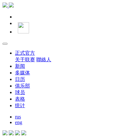
正式官方
关于联赛
聯絡人
新闻
多媒体
日历
俱乐部
球员
表格
统计
rus
eng