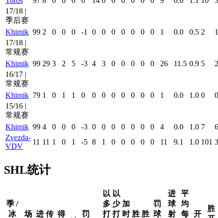
Toros
97
8
0
0
0
0
14
0
0
0
0
0
0
9
0.0
1.1
10
17/18 |
季后赛
Khimik
99
2
0
0
0
-1
0
0
0
0
0
0
0
1
0.0
0.5
2
17/18 |
常规赛
Khimik
99
29
3
2
5
-3
4
3
0
0
0
0
0
26
11.5
0.9
5
16/17 |
常规赛
Khimik
79
1
0
1
1
0
0
0
0
0
0
0
0
1
0.0
1.0
0
15/16 |
常规赛
Khimik
99
4
0
0
0
-3
0
0
0
0
0
0
0
4
0.0
1.0
7
Zvezda-
11
11
1
0
1
-5
8
1
0
0
0
0
0
11
9.1
1.0
101
VDV
SHL统计
以
以
进
平
季 /
多
少
加
罚
球
均
胜
冰
场
进
传
得
罚
打
打
时
胜
胜
球
射
每
开