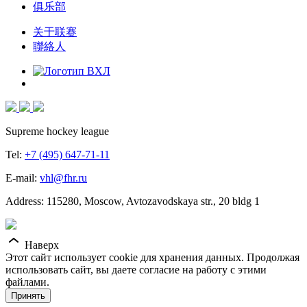
俱乐部
关于联赛
聯絡人
Supreme hockey league
Tel:
+7 (495) 647-71-11
E-mail:
vhl@fhr.ru
Address: 115280, Moscow, Avtozavodskaya str., 20 bldg 1
Наверх
Этот сайт использует cookie для хранения данных. Продолжая
использовать сайт, вы даете согласие на работу с этими
файлами.
Принять