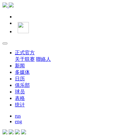
正式官方
关于联赛
聯絡人
新闻
多媒体
日历
俱乐部
球员
表格
统计
rus
eng