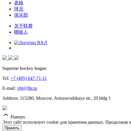
表格
球员
俱乐部
关于联赛
聯絡人
Supreme hockey league
Tel:
+7 (495) 647-71-11
E-mail:
vhl@fhr.ru
Address: 115280, Moscow, Avtozavodskaya str., 20 bldg 1
Наверх
Этот сайт использует cookie для хранения данных. Продолжая и
Принять