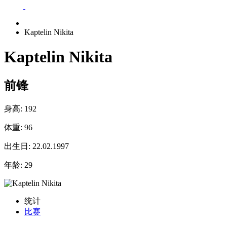
Kaptelin Nikita
Kaptelin Nikita
前锋
身高:
192
体重:
96
出生日:
22.02.1997
年龄:
29
统计
比赛