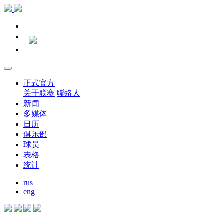
正式官方
关于联赛
聯絡人
新闻
多媒体
日历
俱乐部
球员
表格
统计
rus
eng