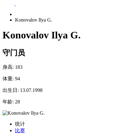
Konovalov Ilya G.
Konovalov Ilya G.
守门员
身高:
183
体重:
94
出生日:
13.07.1998
年龄:
28
统计
比赛