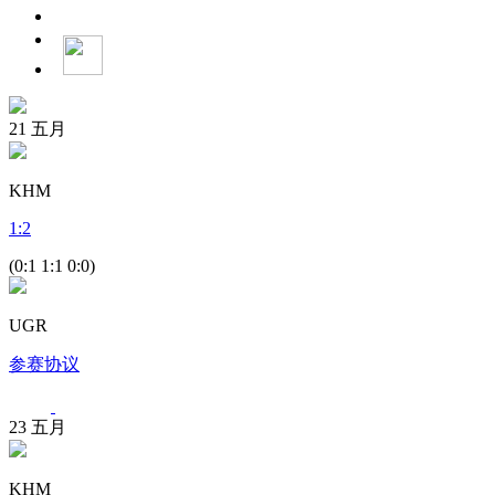
21
五月
KHM
1
:
2
(0:1 1:1 0:0)
UGR
参赛协议
23
五月
KHM