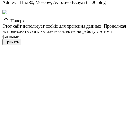
Address: 115280, Moscow, Avtozavodskaya str., 20 bldg 1
Наверх
Этот сайт использует cookie для хранения данных. Продолжая
использовать сайт, вы даете согласие на работу с этими
файлами.
Принять