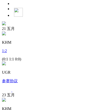
21
五月
KHM
1
:
2
(0:1 1:1 0:0)
UGR
参赛协议
23
五月
KHM