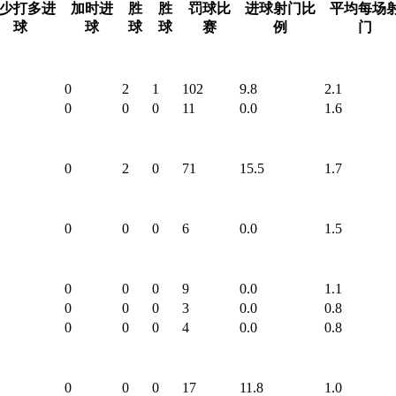
少打多进
加时进
胜
胜
罚球比
进球射门比
平均每场
球
球
球
球
赛
例
门
0
2
1
102
9.8
2.1
0
0
0
11
0.0
1.6
0
2
0
71
15.5
1.7
0
0
0
6
0.0
1.5
0
0
0
9
0.0
1.1
0
0
0
3
0.0
0.8
0
0
0
4
0.0
0.8
0
0
0
17
11.8
1.0