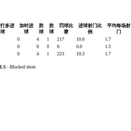
少打多进
加时进
胜
胜
罚球比
进球射门比
平均每场射
球
球
球
球
赛
例
门
0
4
1
217
10.6
1.7
0
0
0
6
0.0
1.5
0
4
1
223
10.3
1.7
LS
- Blocked shots