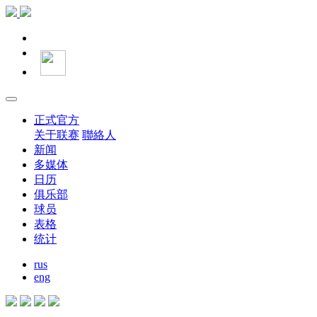
正式官方
关于联赛
聯絡人
新闻
多媒体
日历
俱乐部
球员
表格
统计
rus
eng