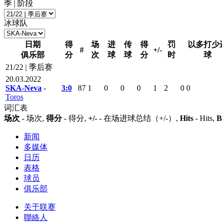
季 | 阶段
冰球队
日期
得
场
进
传
得
罚
以多打少
#
+/-
俱乐部
分
次
球
球
分
时
球
21/22 | 季后赛
20.03.2022
SKA-Neva
-
3:0
87
1
0
0
0
1
2
0
0
Toros
词汇表
场次
- 场次,
得分
- 得分,
+/-
- 在场进球总结（+/-）,
Hits
- Hits,
B
新闻
多媒体
日历
表格
球员
俱乐部
关于联赛
聯絡人