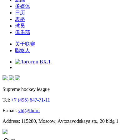
多媒体
日历
表格
球员
俱乐部
关于联赛
聯絡人
Supreme hockey league
Tel:
+7 (495) 647-71-11
E-mail:
vhl@fhr.ru
Address: 115280, Moscow, Avtozavodskaya str., 20 bldg 1