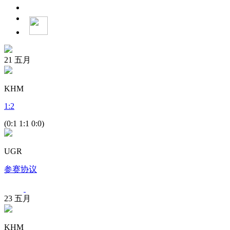
21
五月
KHM
1
:
2
(0:1 1:1 0:0)
UGR
参赛协议
23
五月
KHM