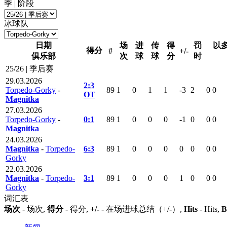
季 | 阶段
冰球队
日期
场
进
传
得
罚
以
得分
#
+/-
俱乐部
次
球
球
分
时
25/26 | 季后赛
29.03.2026
2:3
Torpedo-Gorky
-
89
1
0
1
1
-3
2
0
0
ОТ
Magnitka
27.03.2026
Torpedo-Gorky
-
0:1
89
1
0
0
0
-1
0
0
0
Magnitka
24.03.2026
Magnitka
-
Torpedo-
6:3
89
1
0
0
0
0
0
0
0
Gorky
22.03.2026
Magnitka
-
Torpedo-
3:1
89
1
0
0
0
1
0
0
0
Gorky
词汇表
场次
- 场次,
得分
- 得分,
+/-
- 在场进球总结（+/-）,
Hits
- Hits,
B