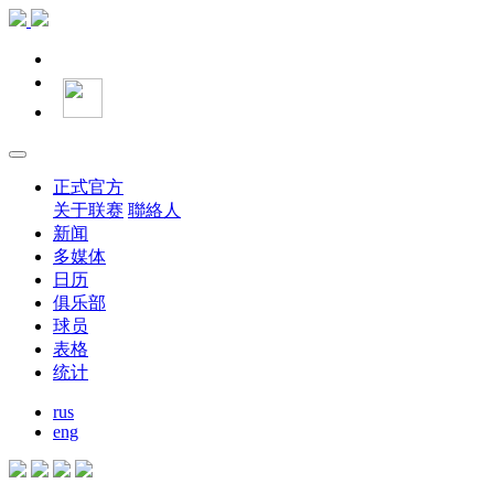
正式官方
关于联赛
聯絡人
新闻
多媒体
日历
俱乐部
球员
表格
统计
rus
eng