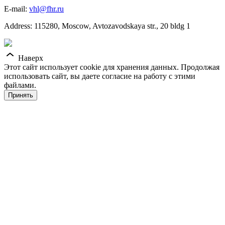
E-mail:
vhl@fhr.ru
Address: 115280, Moscow, Avtozavodskaya str., 20 bldg 1
Наверх
Этот сайт использует cookie для хранения данных. Продолжая
использовать сайт, вы даете согласие на работу с этими
файлами.
Принять