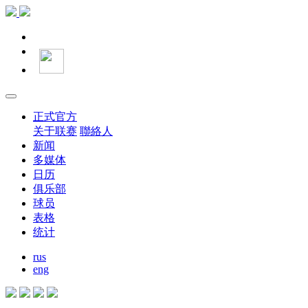
正式官方
关于联赛
聯絡人
新闻
多媒体
日历
俱乐部
球员
表格
统计
rus
eng