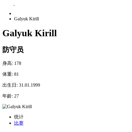
Galyuk Kirill
Galyuk Kirill
防守员
身高:
178
体重:
81
出生日:
31.01.1999
年龄:
27
统计
比赛